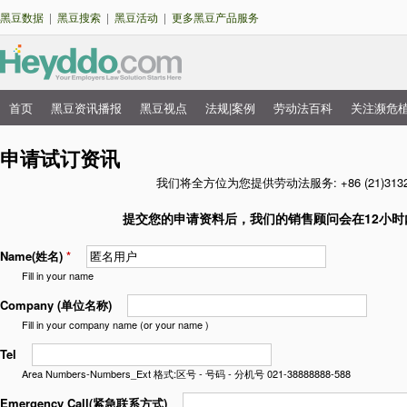
跳
黑豆数据
|
黑豆搜索
|
黑豆活动
|
更多黑豆产品服务
转
到
主
要
首页
黑豆资讯播报
黑豆视点
法规|案例
劳动法百科
关注濒危
主
内
菜
申请试订资讯
容
单
我们将全方位为您提供劳动法服务: +86 (21)3132
提交您的申请资料后，我们的销售顾问会在12小时
Name(姓名)
*
Fill in your name
Company (单位名称)
Fill in your company name (or your name )
Tel
Area Numbers-Numbers_Ext 格式:区号 - 号码 - 分机号 021-38888888-588
Emergency Call(紧急联系方式)