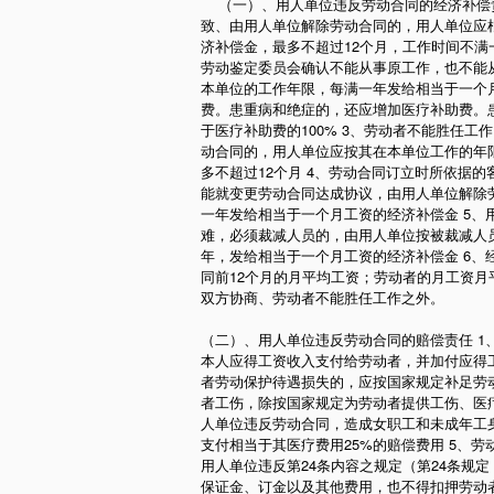
（一）、用人单位违反劳动合同的经济补偿责
致、由用人单位解除劳动合同的，用人单位应
济补偿金，最多不超过12个月，工作时间不满
劳动鉴定委员会确认不能从事原工作，也不能
本单位的工作年限，每满一年发给相当于一个
费。患重病和绝症的，还应增加医疗补助费。
于医疗补助费的100% 3、劳动者不能胜任
动合同的，用人单位应按其在本单位工作的年
多不超过12个月 4、劳动合同订立时所依据
能就变更劳动合同达成协议，由用人单位解除
一年发给相当于一个月工资的经济补偿金 5
难，必须裁减人员的，由用人单位按被裁减人
年，发给相当于一个月工资的经济补偿金 6
同前12个月的月平均工资；劳动者的月工资
双方协商、劳动者不能胜任工作之外。
（二）、用人单位违反劳动合同的赔偿责任 
本人应得工资收入支付给劳动者，并加付应得工
者劳动保护待遇损失的，应按国家规定补足劳
者工伤，除按国家规定为劳动者提供工伤、医疗
人单位违反劳动合同，造成女职工和未成年工
支付相当于其医疗费用25%的赔偿费用 5、
用人单位违反第24条内容之规定（第24条规
保证金、订金以及其他费用，也不得扣押劳动