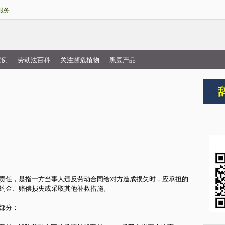
跳
服务
转
到
主
要
案例
劳动法百科
关注濒危植物
黑豆产品
内
容
律责任，是指一方当事人违反劳动合同给对方造成损失时，应承担的
违约金、赔偿损失或采取其他补救措施。
部分：