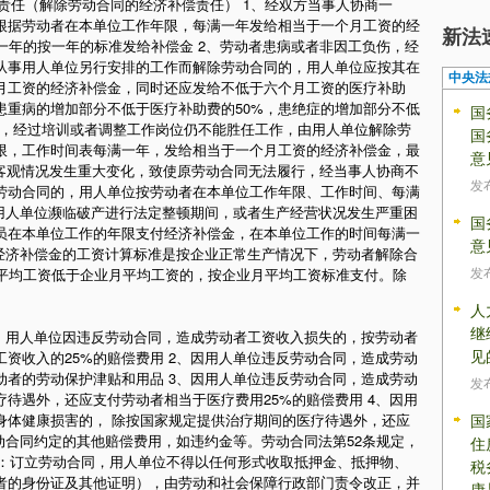
任（解除劳动合同的经济补偿责任） 1、经双方当事人协商一
根据劳动者在本单位工作年限，每满一年发给相当于一个月工资的经
新法
一年的按一年的标准发给补偿金 2、劳动者患病或者非因工负伤，经
从事用人单位另行安排的工作而解除劳动合同的，用人单位应按其在
中央法
月工资的经济补偿金，同时还应发给不低于六个月工资的医疗补助
患重病的增加部分不低于医疗补助费的50%，患绝症的增加部分不低
国
工作，经过培训或者调整工作岗位仍不能胜任工作，由用人单位解除劳
国
限，工作时间表每满一年，发给相当于一个月工资的经济补偿金，最
意
的客观情况发生重大变化，致使原劳动合同无法履行，经当事人协商不
发
劳动合同的，用人单位按劳动者在本单位工作年限、工作时间、每满
、用人单位濒临破产进行法定整顿期间，或者生产经营状况发生严重困
国
员在本单位工作的年限支付经济补偿金，在本单位工作的时间每满一
意
、经济补偿金的工资计算标准是按企业正常生产情况下，劳动者解除合
发
月平均工资低于企业月平均工资的，按企业月平均工资标准支付。除
人
继
1、用人单位因违反劳动合同，造成劳动者工资收入损失的，按劳动者
见
资收入的25%的赔偿费用 2、因用人单位违反劳动合同，造成劳动
动者的劳动保护津贴和用品 3、因用人单位违反劳动合同，造成劳动
发
待遇外，还应支付劳动者相当于医疗费用25%的赔偿费用 4、因用
身体健康损害的， 除按国家规定提供治疗期间的医疗待遇外，还应
国
劳动合同约定的其他赔偿费用，如违约金等。劳动合同法第52条规定，
住
定：订立劳动合同，用人单位不得以任何形式收取抵押金、抵押物、
税
者的身份证及其他证明），由劳动和社会保障行政部门责令改正，并
康