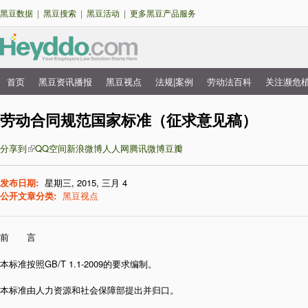
跳
黑豆数据
|
黑豆搜索
|
黑豆活动
|
更多黑豆产品服务
转
到
主
要
首页
黑豆资讯播报
黑豆视点
法规|案例
劳动法百科
关注濒危
主
内
菜
劳动合同规范国家标准（征求意见稿）
容
单
分享到
QQ空间
新浪微博
人人网
腾讯微博
豆瓣
发布日期:
星期三, 2015, 三月 4
公开文章分类:
黑豆视点
前 言
本标准按照GB/T 1.1-2009的要求编制。
本标准由人力资源和社会保障部提出并归口。