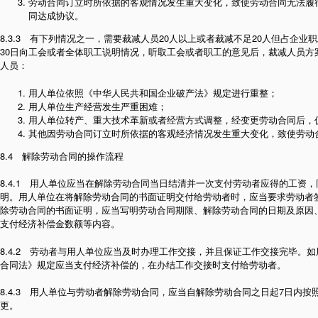
劳动合同订立时所依据的客观情况发生重大变化，致使劳动合同无法履
同达成协议。
8.3.3 有下列情况之一，需要裁减人员20人以上或者裁减不足20人但占企业
30日向工会或者全体职工说明情况，听取工会或者职工的意见后，裁减人员方
人员：
用人单位依照《中华人民共和国企业破产法》规定进行重整；
用人单位生产经营发生严重困难；
用人单位转产、重大技术革新或者经营方式调整，经变更劳动合同后，
其他因劳动合同订立时所依据的客观经济情况发生重大变化，致使劳动
8.4 解除劳动合同的操作流程
8.4.1 用人单位应当在解除劳动合同当日结清并一次支付劳动者应得的工资
明。用人单位在将解除劳动合同的书面证明交付给劳动者时，应当要求劳动者
除劳动合同的书面证明，应当写明劳动合同期限、解除劳动合同的日期及原因
支付经济补偿金数额等内容。
8.4.2 劳动者与用人单位应当及时办理工作交接，并且保证工作交接完毕。
合同法》规定应当支付经济补偿的，在办结工作交接时支付给劳动者。
8.4.3 用人单位与劳动者解除劳动合同，应当自解除劳动合同之日起7日内
更。