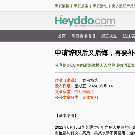
黑豆数据
|
黑豆搜索
|
黑豆活动
|
更多黑豆产品
首页
黑豆资讯播报
黑豆视点
法规|
主
菜
申请辞职后又后悔，再要补
单
分享到
QQ空间
新浪微博
人人网
腾讯微博
豆瓣
作者（来源）:
案例精选
发布日期:
星期五, 2024, 六月 14
文章标签:
劳动合同法
公开文章分类:
媒体案例
【基本案情】
2022年6月15日吴某通过钉钉向用人单位的
出挽留与解决方案后，吴某表示不再留用，通