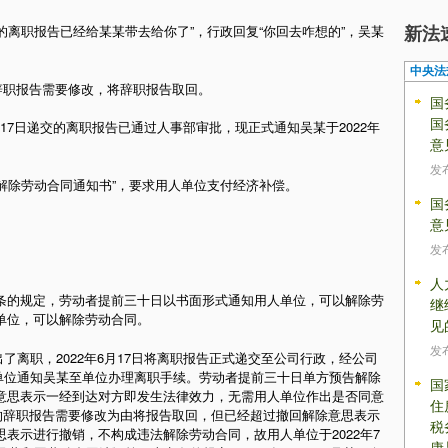
新法
刚我的离职报告已经给某某带去给你了”，行政回复“你回去咋想的”，吴某
中央法
的辞职报告需要修改，将辞职报告取回。
国
国
年6月17日递交的离职报告已通过人事部审批，现正式通知吴某于2022年
意
发
被迫解除劳动合同通知书”，要求用人单位支付经济补偿。
国
意
发
人
条的规定，劳动者提前三十日以书面形式通知用人单位，可以解除劳
继
单位，可以解除劳动合同。
见
发
出了离职，2022年6月17日将离职报告正式递交至公司行政，经公司
用人单位通知吴某至单位办理离职手续。劳动者提前三十日单方预告解除
国
意思表示一经到达对方即发生法律效力，无需用人单位作出是否同意
住
交的辞职报告需要修改为由将报告取回，但已经超过撤回解除意思表示
税
表示进行撤销，不构成违法解除劳动合同，故用人单位于2022年7
康