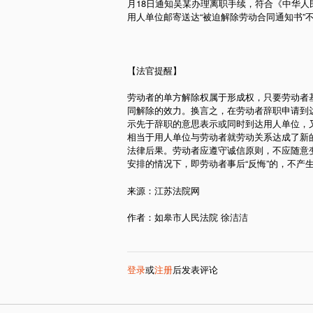
月18日通知吴某办理离职手续，符合《中华人民
用人单位邮寄送达“被迫解除劳动合同通知书”
【法官提醒】
劳动者的单方解除权属于形成权，只要劳动者
同解除的效力。换言之，在劳动者辞职申请到
示先于辞职的意思表示或同时到达用人单位，
相当于用人单位与劳动者就劳动关系达成了新
法律后果。劳动者应遵守诚信原则，不应随意
安排的情况下，即劳动者事后“反悔”的，不产生
来源：江苏法院网
作者：如皋市人民法院 徐洁洁
登录
或
注册
后发表评论