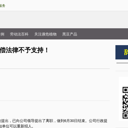
跳
服务
转
到
主
要
案例
劳动法百科
关注濒危植物
黑豆产品
内
偿法律不予支持！
容
行政提出，已向公司领导提出了离职，做到6月30日结束。公司行政提
知单位可以重新招人。