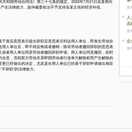
共和国劳动合同法》第三十七条的规定。2022年7月21日吴某再向
不产生法律效力，故仲裁委依法不予支持吴某主张的经济补偿。
发
人
高
发
企
基于真实意思表示提出辞职且意思表示到达用人单位，即发生劳动合
达用人单位后，即不得反悔或者撤销；除非劳动者撤回辞职的意思表
发
又或者用人单位同意劳动者撤回辞职申请。用人单位同意撤回，此时
的合意，否则双方劳动关系即因劳动者行使单方解除权而产生解除的
变更已经做出的决定，尤其是在用人单位已经基于辞职申请做出相应
“不辞职”的法律效力。